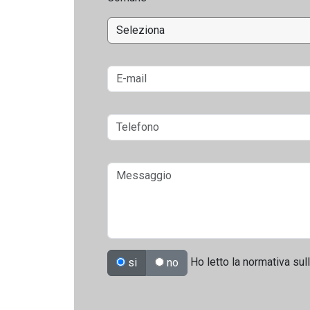
Ho letto la normativa sul
si
no