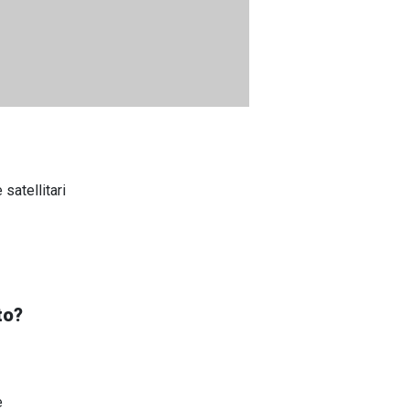
satellitari
to?
e