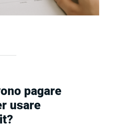
evono pagare
er usare
it?