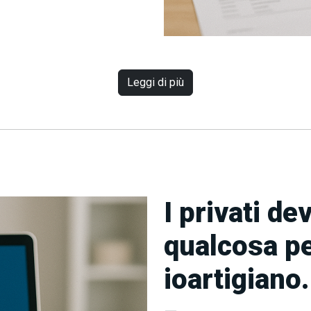
Leggi di più
I privati d
qualcosa p
ioartigiano.