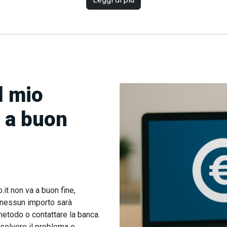
l mio
 a buon
it non va a buon fine,
 nessun importo sarà
metodo o contattare la banca.
risolvere il problema e