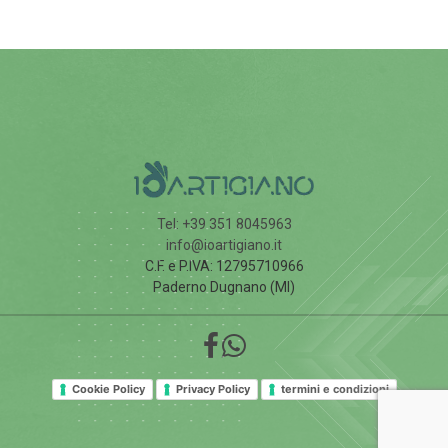
Tel: +39 351 8045963
info@ioartigiano.it
C.F. e P.IVA: 12795710966
Paderno Dugnano (MI)
Cookie Policy
Privacy Policy
termini e condizioni