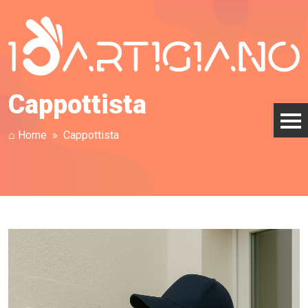
Cappottista
⌂ Home
Cappottista