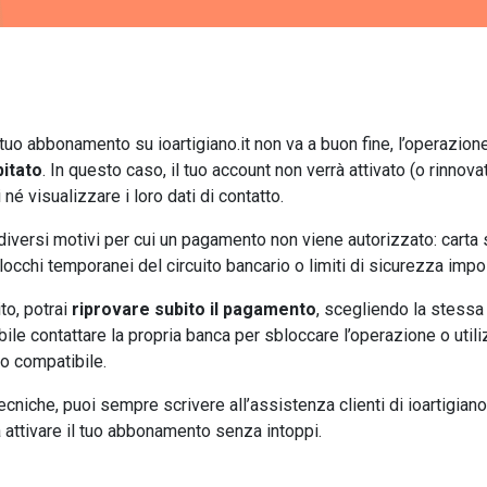
tuo abbonamento su ioartigiano.it non va a buon fine, l’operazio
itato
. In questo caso, il tuo account non verrà attivato (o rinnov
 né visualizzare i loro dati di contatto.
versi motivi per cui un pagamento non viene autorizzato: carta sca
blocchi temporanei del circuito bancario o limiti di sicurezza impos
ito, potrai
riprovare subito il pagamento
, scegliendo la stessa
bile contattare la propria banca per sbloccare l’operazione o utiliz
 compatibile.
tecniche, puoi sempre scrivere all’assistenza clienti di ioartigiano.
 attivare il tuo abbonamento senza intoppi.