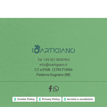
Tel: +39 351 8045963
info@ioartigiano.it
C.F. e P.IVA: 12795710966
Paderno Dugnano (MI)
Cookie Policy
Privacy Policy
termini e condizioni