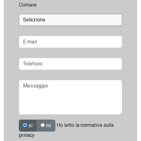
Comune
Ho letto la normativa sulla
si
no
privacy