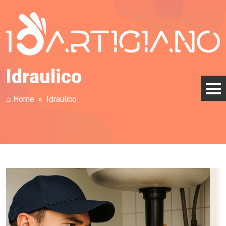
Idraulico
⌂ Home
Idraulico