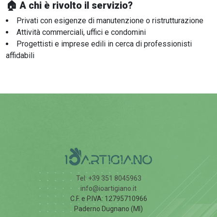
🏠 A chi è rivolto il servizio?
Privati con esigenze di manutenzione o ristrutturazione
Attività commerciali, uffici e condomini
Progettisti e imprese edili in cerca di professionisti
affidabili
Tel: +39 351 8045963
info@ioartigiano.it
C.F. e P.IVA: 12795710966
Paderno Dugnano (MI)