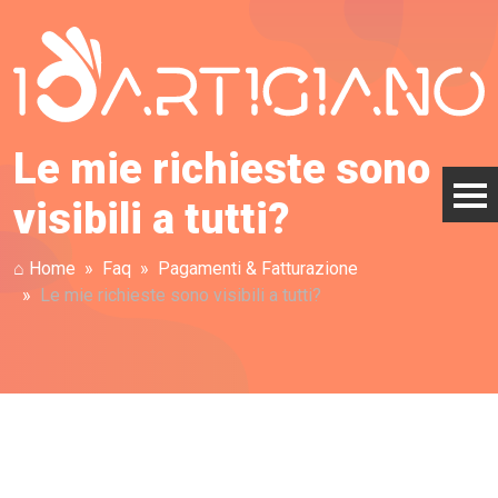
Le mie richieste sono
visibili a tutti?
⌂ Home
Faq
Pagamenti & Fatturazione
Le mie richieste sono visibili a tutti?