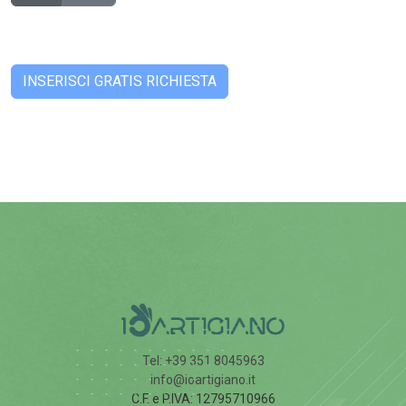
Tel: +39 351 8045963
info@ioartigiano.it
C.F. e P.IVA: 12795710966