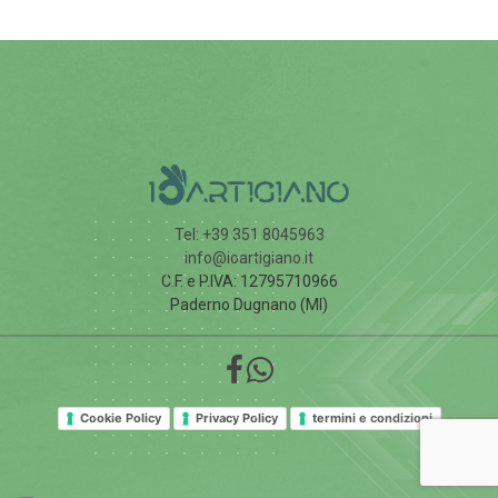
Tel: +39 351 8045963
info@ioartigiano.it
C.F. e P.IVA: 12795710966
Paderno Dugnano (MI)
Cookie Policy
Privacy Policy
termini e condizioni