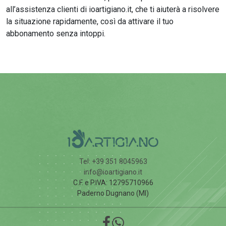
all’assistenza clienti di ioartigiano.it, che ti aiuterà a risolvere
la situazione rapidamente, così da attivare il tuo
abbonamento senza intoppi.
Tel: +39 351 8045963
info@ioartigiano.it
C.F. e P.IVA: 12795710966
Paderno Dugnano (MI)