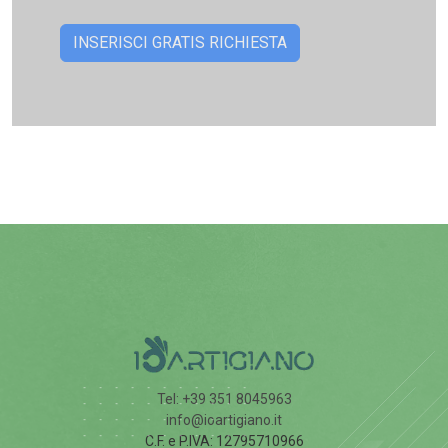
Tel: +39 351 8045963
info@ioartigiano.it
C.F. e P.IVA: 12795710966