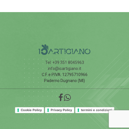
Tel: +39 351 8045963
info@ioartigiano.it
C.F. e P.IVA: 12795710966
Paderno Dugnano (MI)
Cookie Policy
Privacy Policy
termini e condizioni