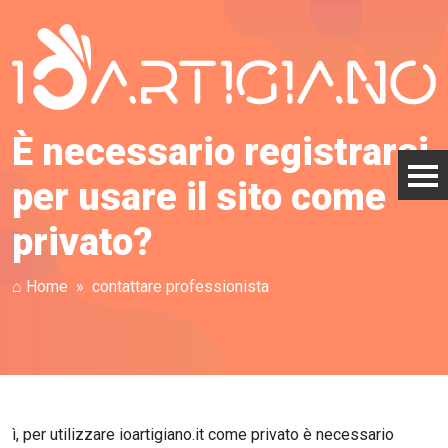
È necessario registrarsi
per usare il sito come
privato?
⌂ Home
contattare professionista
ì, per utilizzare ioartigiano.it come privato è necessario