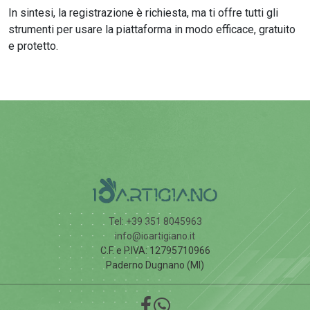
In sintesi, la registrazione è richiesta, ma ti offre tutti gli
strumenti per usare la piattaforma in modo efficace, gratuito
e protetto.
Tel: +39 351 8045963
info@ioartigiano.it
C.F. e P.IVA: 12795710966
Paderno Dugnano (MI)