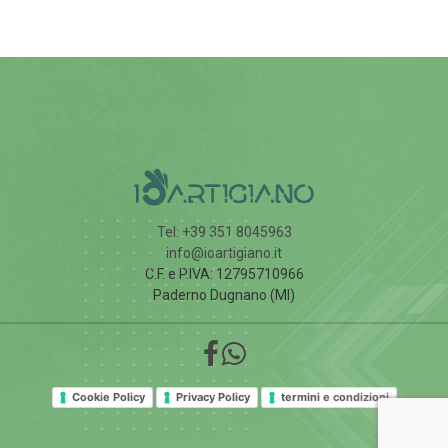
Tel: +39 351 8045963
info@ioartigiano.it
C.F. e P.IVA: 12795710966
Paderno Dugnano (MI)
Cookie Policy
Privacy Policy
termini e condizioni