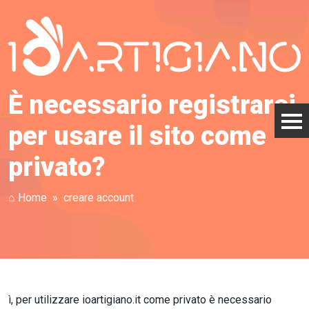
È necessario registrarsi
per usare il sito come
privato?
⌂ Home
creare account
ì, per utilizzare ioartigiano.it come privato è necessario