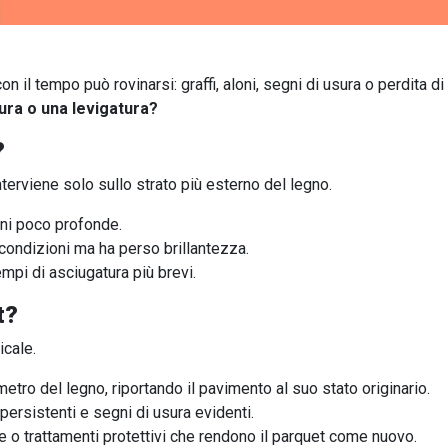
n il tempo può rovinarsi: graffi, aloni, segni di usura o perdita di
ura o una levigatura?
?
terviene solo sullo strato più esterno del legno.
oni poco profonde.
condizioni ma ha perso brillantezza.
mpi di asciugatura più brevi.
t?
icale.
metro del legno, riportando il pavimento al suo stato originario.
persistenti e segni di usura evidenti.
e o trattamenti protettivi che rendono il parquet come nuovo.