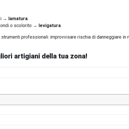
eri →
lamatura
.
ofondi o scolorito →
levigatura
.
 strumenti professionali: improvvisare rischia di danneggiare in 
iori artigiani della tua zona!