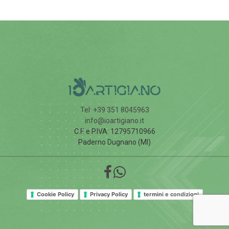
Tel: +39 351 8045963
info@ioartigiano.it
C.F. e P.IVA: 12795710966
Paderno Dugnano (MI)
Cookie Policy
Privacy Policy
termini e condizioni