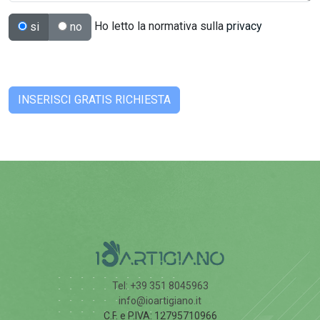
Ho letto la normativa sulla
privacy
si
no
Tel: +39 351 8045963
info@ioartigiano.it
C.F. e P.IVA: 12795710966