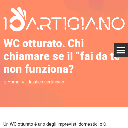
WC otturato. Chi
chiamare se il “fai da te”
non funziona?
⌂ Home
idraulico certificato
Un WC otturato è uno degli imprevisti domestici più