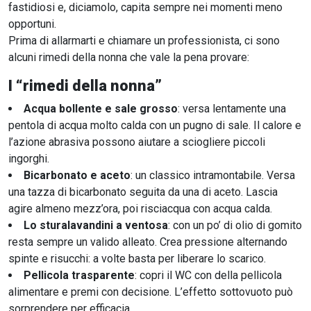
fastidiosi e, diciamolo, capita sempre nei momenti meno
opportuni.
Prima di allarmarti e chiamare un professionista, ci sono
alcuni rimedi della nonna che vale la pena provare:
I “rimedi della nonna”
Acqua bollente e sale grosso
: versa lentamente una
pentola di acqua molto calda con un pugno di sale. Il calore e
l’azione abrasiva possono aiutare a sciogliere piccoli
ingorghi.
Bicarbonato e aceto
: un classico intramontabile. Versa
una tazza di bicarbonato seguita da una di aceto. Lascia
agire almeno mezz’ora, poi risciacqua con acqua calda.
Lo sturalavandini a ventosa
: con un po’ di olio di gomito
resta sempre un valido alleato. Crea pressione alternando
spinte e risucchi: a volte basta per liberare lo scarico.
Pellicola trasparente
: copri il WC con della pellicola
alimentare e premi con decisione. L’effetto sottovuoto può
sorprendere per efficacia.