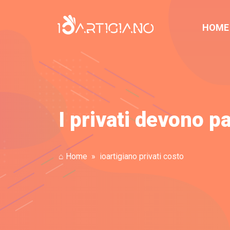
HOME
I privati devono p
⌂ Home
ioartigiano privati costo