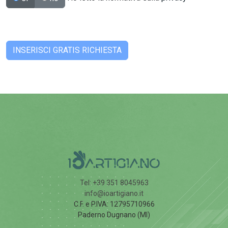
Tel: +39 351 8045963
info@ioartigiano.it
C.F. e P.IVA: 12795710966
Paderno Dugnano (MI)