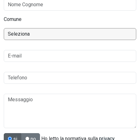
Comune
Ho letto la normativa sulla
privacy
si
no