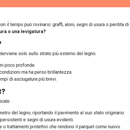
n il tempo può rovinarsi: graffi, aloni, segni di usura o perdita di
ura o una levigatura?
?
terviene solo sullo strato più esterno del legno.
oni poco profonde.
condizioni ma ha perso brillantezza.
mpi di asciugatura più brevi.
t?
icale.
metro del legno, riportando il pavimento al suo stato originario.
persistenti e segni di usura evidenti.
e o trattamenti protettivi che rendono il parquet come nuovo.