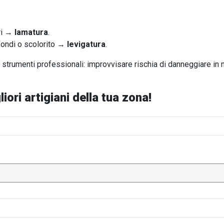
eri →
lamatura
.
ofondi o scolorito →
levigatura
.
 strumenti professionali: improvvisare rischia di danneggiare in 
iori artigiani della tua zona!