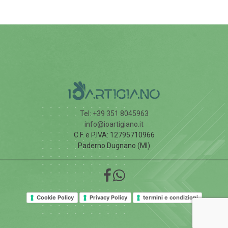
Tel: +39 351 8045963
info@ioartigiano.it
C.F. e P.IVA: 12795710966
Paderno Dugnano (MI)
Cookie Policy
Privacy Policy
termini e condizioni