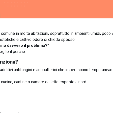
comune in molte abitazioni, soprattutto in ambienti umidi, poco v
estetiche e cattivo odore si chiede spesso:
mino davvero il problema?”
aglio il perché.
unziona?
 additivi antifungini e antibatterici che impediscono temporaneam
 cucine, cantine o camere da letto esposte a nord.