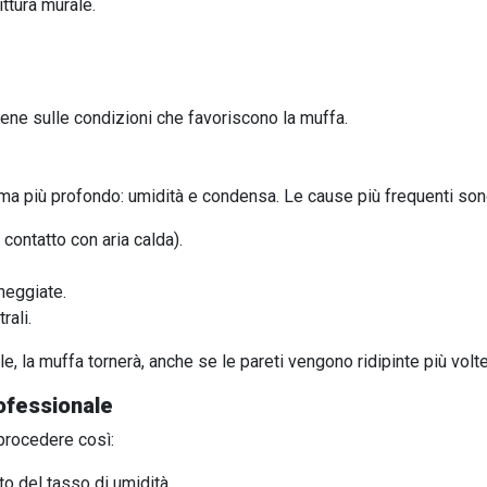
ttura murale.
ene sulle condizioni che favoriscono la muffa.
ma più profondo: umidità e condensa. Le cause più frequenti son
contatto con aria calda).
nneggiate.
rali.
e, la muffa tornerà, anche se le pareti vengono ridipinte più volte
rofessionale
procedere così:
to del tasso di umidità.