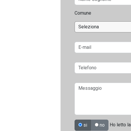
Comune
Ho letto la
si
no