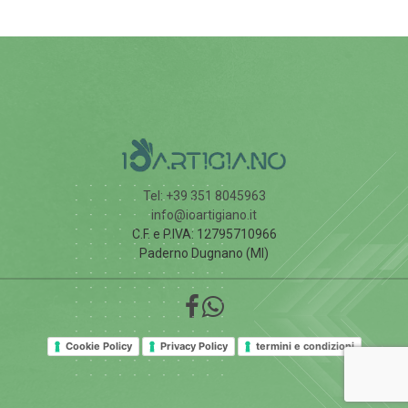
Tel: +39 351 8045963
info@ioartigiano.it
C.F. e P.IVA: 12795710966
Paderno Dugnano (MI)
Cookie Policy
Privacy Policy
termini e condizioni