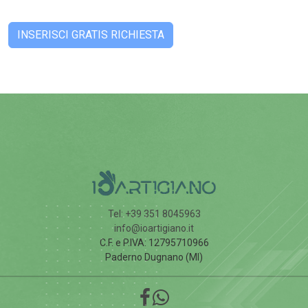
Tel: +39 351 8045963
info@ioartigiano.it
C.F. e P.IVA: 12795710966
Paderno Dugnano (MI)