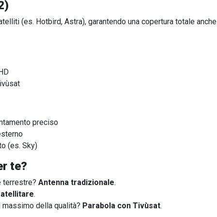
2)
telliti (es. Hotbird, Astra), garantendo una copertura totale anche
 HD
ivùsat
untamento preciso
esterno
o (es. Sky)
er te?
le terrestre?
Antenna tradizionale
.
atellitare
.
il massimo della qualità?
Parabola con Tivùsat
.