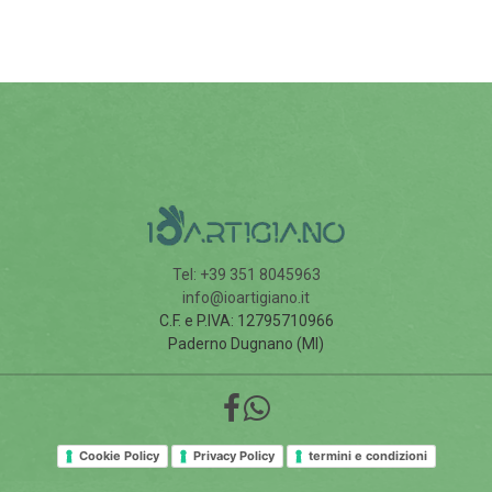
Tel: +39 351 8045963
info@ioartigiano.it
C.F. e P.IVA: 12795710966
Paderno Dugnano (MI)
Cookie Policy
Privacy Policy
termini e condizioni