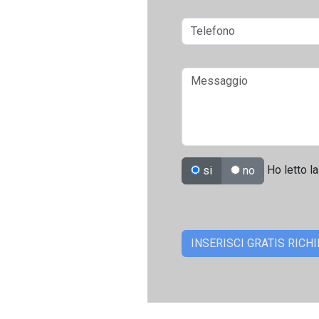
Ho letto la
si
no