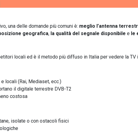
sivo, una delle domande più comuni è:
meglio l’antenna terrestr
 posizione geografica
,
la qualità del segnale disponibile
e
le 
tori locali ed è il metodo più diffuso in Italia per vedere la TV i
 e locali (Rai, Mediaset, ecc.)
ortano il digitale terrestre DVB-T2
meno costosa
ane, isolate o con ostacoli fisici
rologiche