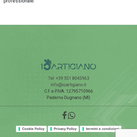
professionale.
Tel: +39 351 8045963
info@ioartigiano.it
C.F. e P.IVA: 12795710966
Paderno Dugnano (MI)
Cookie Policy
Privacy Policy
termini e condizioni