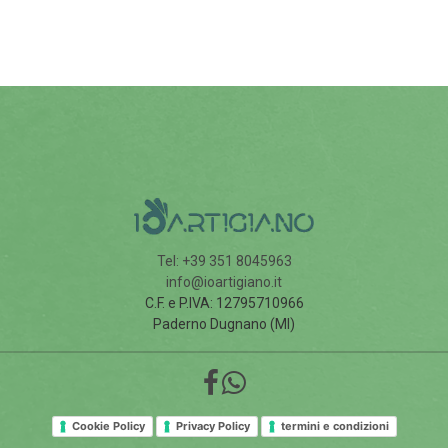
Tel: +39 351 8045963
info@ioartigiano.it
C.F. e P.IVA: 12795710966
Paderno Dugnano (MI)
Cookie Policy
Privacy Policy
termini e condizioni