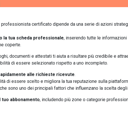
me professionista certificato dipende da una serie di azioni strat
 la tua scheda professionale
, inserendo tutte le informazioni u
ne coperte.
loghi, documenti e attestati ti aiuta a risultare più credibile e attra
ibilità di essere selezionato rispetto a uno incompleto.
apidamente alle richieste ricevute
.
à di essere scelto e migliora la tua reputazione sulla piattaforma. 
 che sono uno dei principali fattori che influenzano la scelta degli 
il tuo abbonamento
, includendo più zone o categorie profession