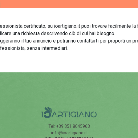
sionista certificato, su ioartigiano.it puoi trovare facilmente la f
licare una richiesta descrivendo ciò di cui hai bisogno.
leggeranno il tuo annuncio e potranno contattarti per proporti un pr
ofessionista, senza intermediari.
Tel: +39 351 8045963
info@ioartigiano.it