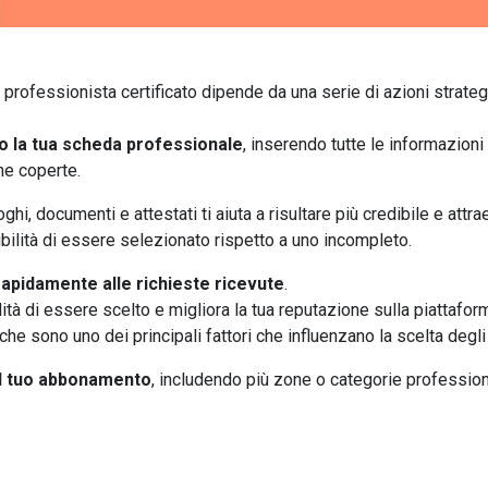
me professionista certificato dipende da una serie di azioni strat
 la tua scheda professionale
, inserendo tutte le informazioni u
ne coperte.
loghi, documenti e attestati ti aiuta a risultare più credibile e attra
ibilità di essere selezionato rispetto a uno incompleto.
apidamente alle richieste ricevute
.
à di essere scelto e migliora la tua reputazione sulla piattaforma. 
 che sono uno dei principali fattori che influenzano la scelta degli 
il tuo abbonamento
, includendo più zone o categorie profession