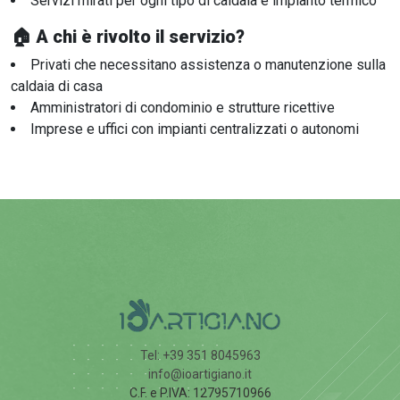
Servizi mirati per ogni tipo di caldaia e impianto termico
🏠 A chi è rivolto il servizio?
Privati che necessitano assistenza o manutenzione sulla
caldaia di casa
Amministratori di condominio e strutture ricettive
Imprese e uffici con impianti centralizzati o autonomi
Tel: +39 351 8045963
info@ioartigiano.it
C.F. e P.IVA: 12795710966