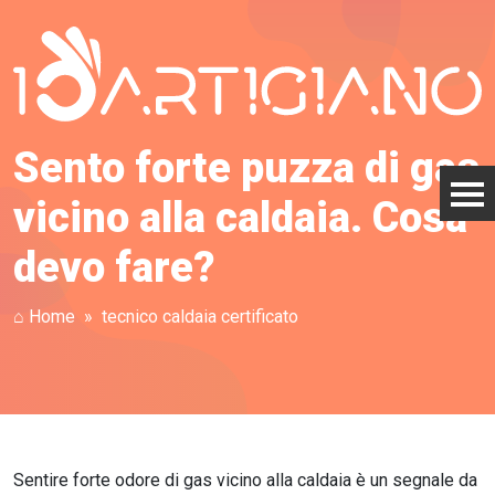
Sento forte puzza di gas
vicino alla caldaia. Cosa
devo fare?
⌂ Home
tecnico caldaia certificato
Sentire forte odore di gas vicino alla caldaia è un segnale da