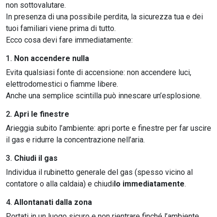
non sottovalutare.
In presenza di una possibile perdita, la sicurezza tua e dei
tuoi familiari viene prima di tutto.
Ecco cosa devi fare immediatamente:
1.
Non accendere nulla
Evita qualsiasi fonte di accensione: non accendere luci,
elettrodomestici o fiamme libere.
Anche una semplice scintilla può innescare un’esplosione.
2.
Apri le finestre
Arieggia subito l’ambiente: apri porte e finestre per far uscire
il gas e ridurre la concentrazione nell’aria.
3.
Chiudi il gas
Individua il rubinetto generale del gas (spesso vicino al
contatore o alla caldaia) e chiudi
lo immediatamente
.
4.
Allontanati dalla zona
Portati in un luogo sicuro e non rientrare finché l’ambiente